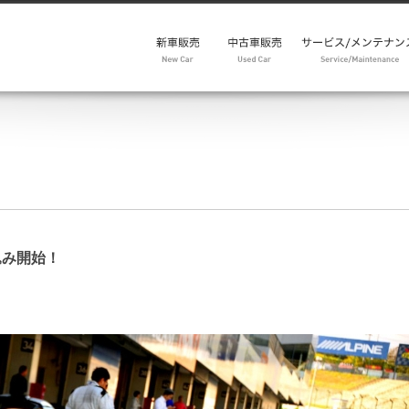
モデルレンジ
キャンペーン
試乗予約
メンテパック30
在庫車
中古車リクエスト
アフターセールス
パーツ・アクセサリ
新品パーツ
中古パーツ
キャンペーン
メンテパック
点検整備価格表
車検・点検予約
リコール情報
メルマガ from factor
Emira Range
Eletre Range
Emeya Range
申込み開始！