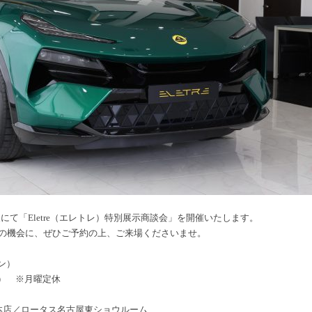
東にて「Eletre（エレトレ）特別展示商談会」を開催いたします。
いこの機会に、ぜひご予約の上、ご来場くださいませ。
ーン）
日） ※月曜定休
本店／ロータス名古屋東ショウルーム