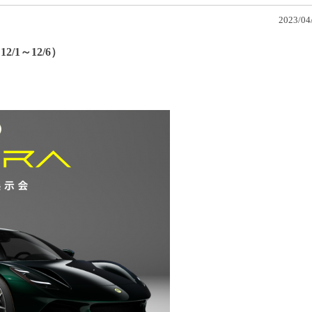
2023/04/
（12/1～12/6）