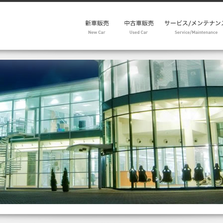
モデルレンジ
キャンペーン
試乗予約
メンテパック30
在庫車
中古車リクエスト
Emira Range
Eletre Range
Emeya Range
アフターセールス
パーツ・アクセサリ
新品パーツ
中古パーツ
キャンペーン
メンテパック
点検整備価格表
車検・点検予約
リコール情報
メルマガ from factor