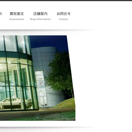
ー
y
査定フォーム
地図
展示車
イベント
メルマガ