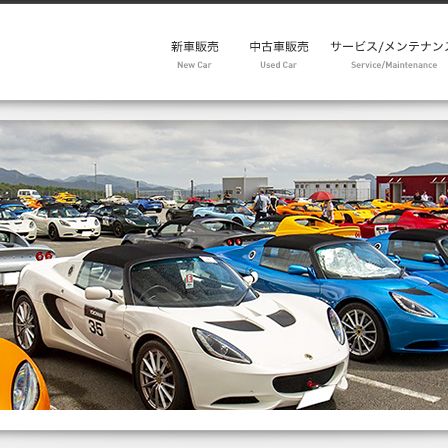
モデルレンジ
キャンペーン
試乗予約
メンテパック30
在庫車
中古車リクエスト
Emira Range
Eletre Range
Emeya Range
アフターセールス
パーツ・アクセサリ
新品パーツ
中古パーツ
キャンペーン
メンテパック
点検整備価格表
車検・点検予約
リコール情報
メルマガ from factor