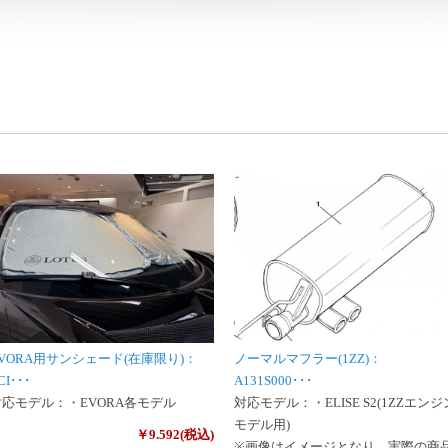
VORA用サンシェード(在庫限り)：
ノーマルマフラー(1ZZ)：
CI･･･
A131S000･･･
対応モデル：・EVORA各モデル
対応モデル：・ELISE S2(1ZZエンジ
モデル用)
￥9.592(税込)
※画像はイメージとなり、実際の商