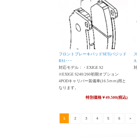
フロントブレーキパッドSET(パジッド
RS1･･･
A
対応モデル：・EXIGE S2
対
※EXIGE S240/260初期オプション
4PODキャリパー装備車(16.5ｍｍ)用と
なります。
特別価格￥49.500(税込)
1
2
3
4
5
6
>