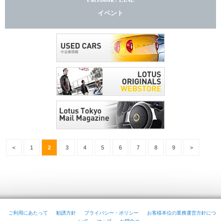
イベント
<
1
2
3
4
5
6
7
8
9
>
ご利用にあたって
勧誘方針
プライバシー・ポリシー
お客様本位の業務運営方針につ