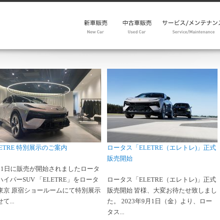
モデルレンジ
キャンペーン
試乗予約
メンテパック30
在庫車
中古車リクエスト
アフターセールス
パーツ・アクセサリ
新品パーツ
中古パーツ
キャンペーン
メンテパック
点検整備価格表
車検・点検予約
リコール情報
メルマガ from factor
Emira Range
Eletre Range
Emeya Range
LETRE 特別展示のご案内
ロータス「ELETRE（エレトレ)」正式
販売開始
月1日に販売が開始されましたロータ
ハイパーSUV 「ELETRE」をロータ
ロータス「ELETRE（エレトレ)」正式
東京 原宿ショールームにて特別展示
販売開始 皆様、大変お待たせ致しまし
て...
た。 2023年9月1日（金）より、ロー
タス...