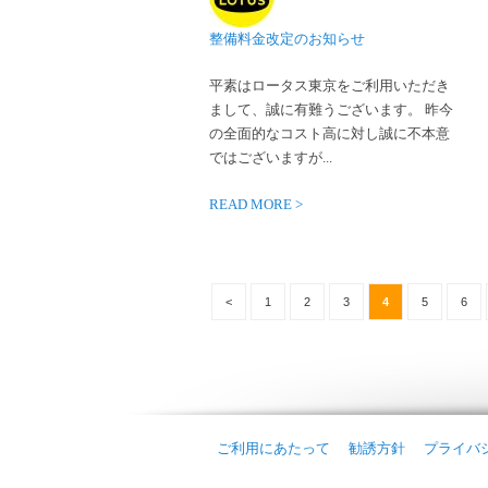
整備料金改定のお知らせ
平素はロータス東京をご利用いただき
まして、誠に有難うございます。 昨今
の全面的なコスト高に対し誠に不本意
ではございますが...
READ MORE >
<
1
2
3
4
5
6
ご利用にあたって
勧誘方針
プライバ