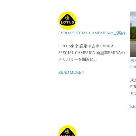
EVROA SPECIAL CAMPAIGNのご案内
LOTUS東京 認定中古車 EVORA
SPECIAL CAMPAIGN 新型車EMIRAの
デリバリーを間近に...
東
FI
READ MORE >
東
FI
月1
RE