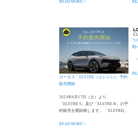
READ MORE >
RE
“L
戦
“L
RE
ロータス「ELETRE（エレトレ)」予約
販売開始
2023年6月17日（土）より、
「ELETRE S」及び「ELETRE R」の予
約販売を開始致します。 「ELETRE(...
READ MORE >