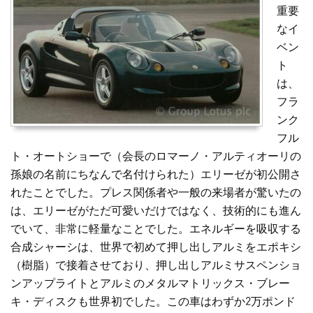
重要
なイ
ベン
ト
は、
フラ
ンク
フル
ト・オートショーで（会長のロマーノ・アルティオーリの
孫娘の名前にちなんで名付けられた）エリーゼが初公開さ
れたことでした。プレス関係者や一般の来場者が驚いたの
は、エリーゼがただ可愛いだけではなく、技術的にも進ん
でいて、非常に軽量なことでした。エネルギーを吸収する
合成シャーシは、世界で初めて押し出しアルミをエポキシ
（樹脂）で接着させており、押し出しアルミサスペンショ
ンアップライトとアルミのメタルマトリックス・ブレー
キ・ディスクも世界初でした。この車はわずか2万ポンド