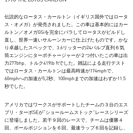
1990 THE LOTUS CARLTON
伝説的なロータス・カールトン（イギリス国外ではロータ
ス・オメガ）が発売されました。この車は基本的にはカー
ルトン／オメガGSiを完全にバラしてロータスがビルドし
直し、世界一速いサルーンカーに仕上げたものです。かな
り卓越したスペックで、3.6リッターの24バルブ直列６気
筒エンジンにターボチャージャーが２つ付いたこの車は出
力277bhp、トルク419lb ftでした。雑誌による走行テスト
ではロータス・カールトンは最高時速が174mphで、
60mphへの加速が5,2秒、100mphまでの加速はわずか11.5
秒でした。
アメリカではワークスがサポートしたチームの３台のエス
プリ・ターボSEが“ショールームストック”レースシリーズ
に登場しました。若干９回のレースで、チームは優勝４
回、ポールポジションを６回、最速ラップ６回を記録し、