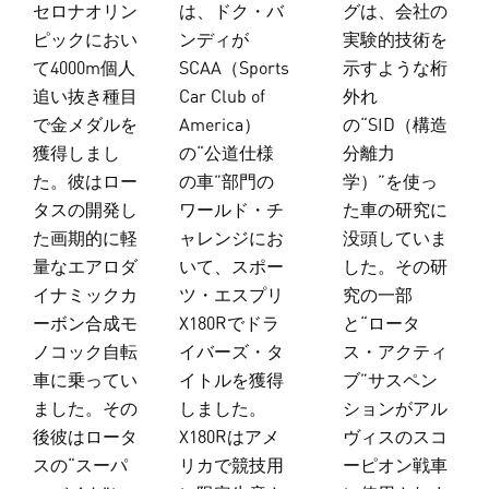
セロナオリン
は、ドク・バ
グは、会社の
ピックにおい
ンディが
実験的技術を
て4000m個人
SCAA（Sports
示すような桁
追い抜き種目
Car Club of
外れ
で金メダルを
America）
の“SID（構造
獲得しまし
の“公道仕様
分離力
た。彼はロー
の車”部門の
学）”を使っ
タスの開発し
ワールド・チ
た車の研究に
た画期的に軽
ャレンジにお
没頭していま
量なエアロダ
いて、スポー
した。その研
イナミックカ
ツ・エスプリ
究の一部
ーボン合成モ
X180Rでドラ
と“ロータ
ノコック自転
イバーズ・タ
ス・アクティ
車に乗ってい
イトルを獲得
ブ”サスペン
ました。その
しました。
ションがアル
後彼はロータ
X180Rはアメ
ヴィスのスコ
スの“スーパ
リカで競技用
ーピオン戦車