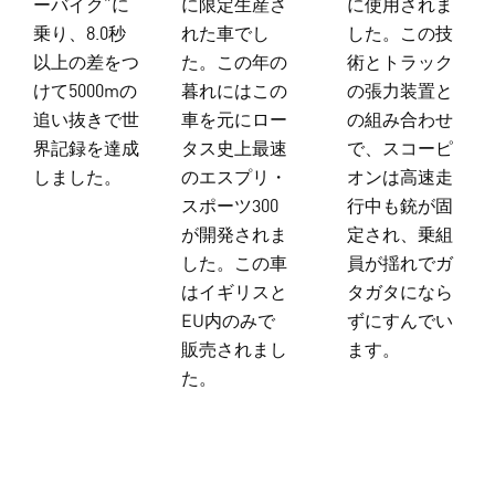
ーバイク”に
に限定生産さ
に使用されま
乗り、8.0秒
れた車でし
した。この技
以上の差をつ
た。この年の
術とトラック
けて5000mの
暮れにはこの
の張力装置と
追い抜きで世
車を元にロー
の組み合わせ
界記録を達成
タス史上最速
で、スコーピ
しました。
のエスプリ・
オンは高速走
スポーツ300
行中も銃が固
が開発されま
定され、乗組
した。この車
員が揺れでガ
はイギリスと
タガタになら
EU内のみで
ずにすんでい
販売されまし
ます。
た。