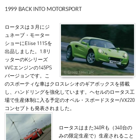
1999 BACK INTO MOTORSPORT
ロータスは３月にジ
ュネーブ・モーター
ショーにElise 111Sを
出品しました。1.8リ
ッターのKシリーズ
VVCエンジンの145PS
バージョンです。こ
のスポーティな車はクロスレシオのギアボックスを搭載
し、ハンドリングを強化しています。ヘセルのロータス工
場で生産体制に入る予定のオペル・スポードスター/VX220
コンセプトも発表されました。
ロータスはまた340Rも（340台の
みの限定生産で）生産されること