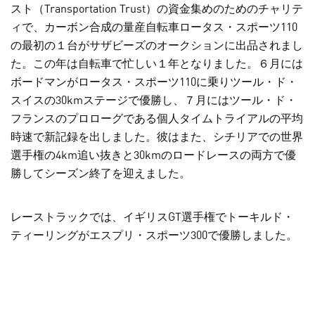
スト（Transportation Trust）の資金集めのためのチャリテ
ィで、カーボン合成の量産自転車ロータス・スポーツ110
の最初の１台がサザビーズのオークションに出品されまし
た。この年は自転車で忙しい１年となりました。６月には
ボードマンがロータス・スポーツ110に乗りツール・ド・
スイスの30kmステージで優勝し、７月にはツール・ド・
フランスのプロローグである個人タイムトライアルの平均
時速で新記録を出しました。彼はまた、シチリアでの世界
選手権の4km追い抜きと30kmのロードレースの両方で優
勝してシーズン終了を迎えました。
レーストラックでは、イギリスGT選手権でトーキルド・
ティーリングがエスプリ・スポーツ300で優勝しました。