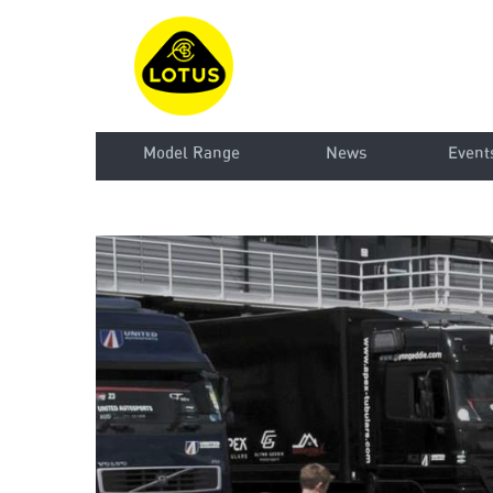
Model Range
News
Event