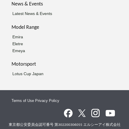
News & Events
Latest News & Events
Model Range
Emira
Eletre
Emeya
Motorsport
Lotus Cup Japan
Terms of Use
Privacy Policy
東京都公安委員会認可番号 第302200306055 エルシーアイ株式会社