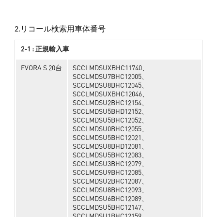
2.リコール検索用車体番号
2-1 : 正規輸入車
EVORA S 20台
SCCLMDSUXBHC11740、
SCCLMDSU7BHC12005、
SCCLMDSU8BHC12045、
SCCLMDSUXBHC12046、
SCCLMDSU2BHC12154、
SCCLMDSU5BHD12152、
SCCLMDSU5BHC12052、
SCCLMDSU0BHC12055、
SCCLMDSU5BHC12021、
SCCLMDSU8BHD12081、
SCCLMDSU5BHC12083、
SCCLMDSU3BHC12079、
SCCLMDSU9BHC12085、
SCCLMDSU2BHC12087、
SCCLMDSU8BHC12093、
SCCLMDSU6BHC12089、
SCCLMDSU5BHC12147、
SCCLMDSU1BHC12159、