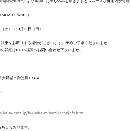
S福岡公式HP）
より事前にお申し込みを頂きますとスムーズな御案内が可能
METALLIC WHITE）
日（土）～10月11日（日）
り試乗をお断りする場合がございます。予めご了承くださいませ。
の詳細はLOTUS福岡へお問い合わせ下さいませ。
県大野城市御笠川1-14-4
0
w.lotus-cars.jp/fukuoka-minami/shopinfo.html
待ちしております。