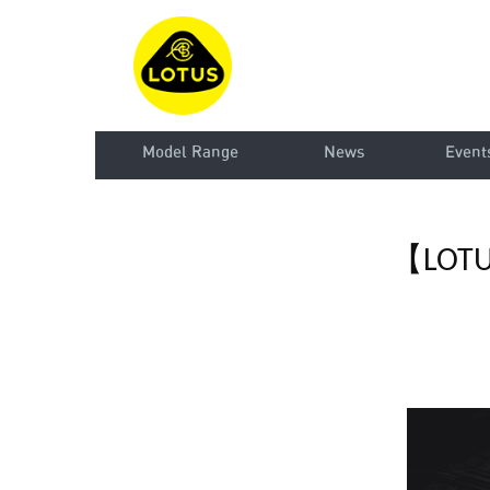
Model Range
News
Event
【LOT