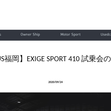
s
Owner Ship
Motor Sport
Usedc
US福岡】EXIGE SPORT 410 試乗
2020/09/24