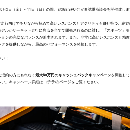
10月2日（金）～11日（日）の間、EXIGE SPORT 410 試乗商談会を開催致し
10は、公道走行向けでありながら極めて高いレスポンスとアジリティも併せ持つ、
」モデルがサーキット走行に焦点を当てて開発されるのに対し、「スポーツ」
ションの完璧なバランスが追求されます。また、非常に高いレスポンスと精度
ックを提供しながら、最高のパフォーマンスを発揮します。
さい！
ご成約の方にもれなく
最大80万円のキャッシュバックキャンペーン
を開催して
コチラのページ
さい。キャンペーン詳細は
をご覧ください。