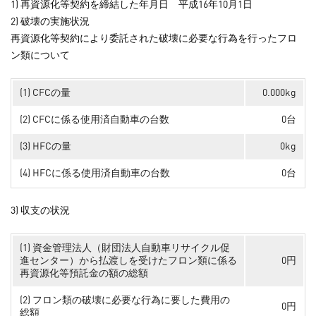
1) 再資源化等契約を締結した年月日 平成16年10月1日
2) 破壊の実施状況
再資源化等契約により委託された破壊に必要な行為を行ったフロ
ン類について
(1) CFCの量
0.000kg
(2) CFCに係る使用済自動車の台数
0台
(3) HFCの量
0kg
(4) HFCに係る使用済自動車の台数
0台
3) 収支の状況
(1) 資金管理法人（財団法人自動車リサイクル促
進センター）から払渡しを受けたフロン類に係る
0円
再資源化等預託金の額の総額
(2) フロン類の破壊に必要な行為に要した費用の
0円
総額