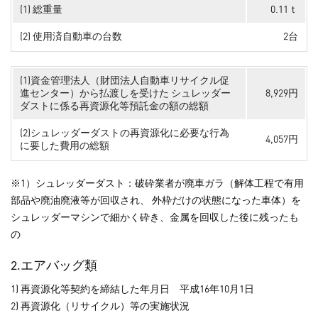
(1) 総重量
0.11ｔ
(2) 使用済自動車の台数
2台
(1)資金管理法人（財団法人自動車リサイクル促
進センター）から払渡しを受けた シュレッダー
8,929円
ダストに係る再資源化等預託金の額の総額
(2)シュレッダーダストの再資源化に必要な行為
4,057円
に要した費用の総額
※1）シュレッダーダスト：破砕業者が廃車ガラ（解体工程で有用
部品や廃油廃液等が回収され、 外枠だけの状態になった車体）を
シュレッダーマシンで細かく砕き、金属を回収した後に残ったも
の
2.エアバッグ類
1) 再資源化等契約を締結した年月日 平成16年10月1日
2) 再資源化（リサイクル）等の実施状況